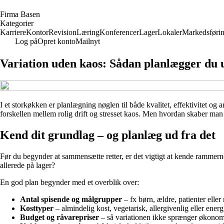
F
irma
B
asen
Kategorier
Karriere
Kontor
Revision
Læring
Konferencer
Lager
Lokaler
Markedsføri
Log på
Opret konto
Mailnyt
Variation uden kaos: Sådan planlægger du u
I et storkøkken er planlægning nøglen til både kvalitet, effektivitet 
forskellen mellem rolig drift og stresset kaos. Men hvordan skaber man 
Kend dit grundlag – og planlæg ud fra det
Før du begynder at sammensætte retter, er det vigtigt at kende rammern
allerede på lager?
En god plan begynder med et overblik over:
Antal spisende og målgrupper
– fx børn, ældre, patienter elle
Kosttyper
– almindelig kost, vegetarisk, allergivenlig eller energ
Budget og råvarepriser
– så variationen ikke sprænger økonom