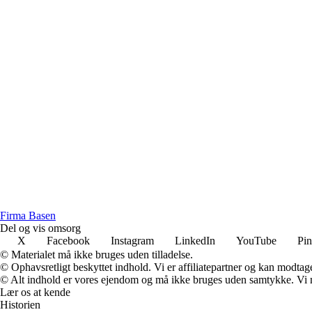
F
irma
B
asen
Del og vis omsorg
X
Facebook
Instagram
LinkedIn
YouTube
Pin
© Materialet må ikke bruges uden tilladelse.
© Ophavsretligt beskyttet indhold. Vi er affiliatepartner og kan modtag
© Alt indhold er vores ejendom og må ikke bruges uden samtykke. Vi mod
Lær os at kende
Historien