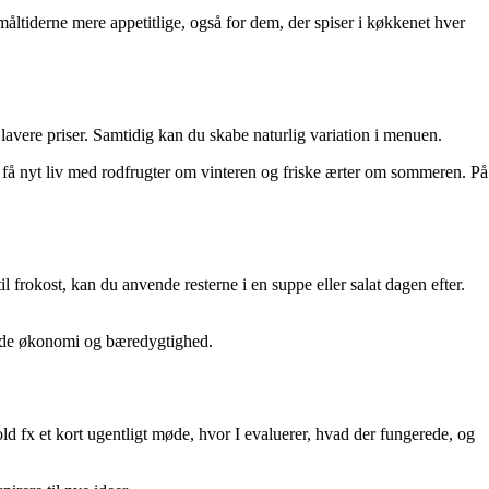
måltiderne mere appetitlige, også for dem, der spiser i køkkenet hver
avere priser. Samtidig kan du skabe naturlig variation i menuen.
n få nyt liv med rodfrugter om vinteren og friske ærter om sommeren. På
frokost, kan du anvende resterne i en suppe eller salat dagen efter.
 både økonomi og bæredygtighed.
d fx et kort ugentligt møde, hvor I evaluerer, hvad der fungerede, og