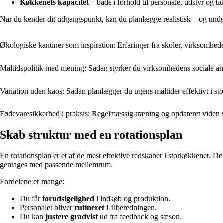
Køkkenets kapacitet
– både i forhold til personale, udstyr og tid
Når du kender dit udgangspunkt, kan du planlægge realistisk – og undg
Økologiske kantiner som inspiration: Erfaringer fra skoler, virksomhede
Måltidspolitik med mening: Sådan styrker du virksomhedens sociale an
Variation uden kaos: Sådan planlægger du ugens måltider effektivt i st
Fødevaresikkerhed i praksis: Regelmæssig træning og opdateret viden 
Skab struktur med en rotationsplan
En rotationsplan er et af de mest effektive redskaber i storkøkkenet. De
gentages med passende mellemrum.
Fordelene er mange:
Du får
forudsigelighed
i indkøb og produktion.
Personalet bliver
rutineret
i tilberedningen.
Du kan
justere gradvist
ud fra feedback og sæson.