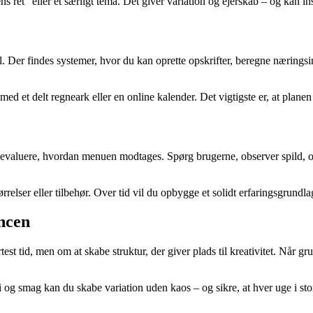
 ret” eller et særligt tema. Det giver variation og ejerskab – og kan insp
 Der findes systemer, hvor du kan oprette opskrifter, beregne næringsin
ed et delt regneark eller en online kalender. Det vigtigste er, at planen e
evaluere, hvordan menuen modtages. Spørg brugerne, observer spild, og no
ørrelser eller tilbehør. Over tid vil du opbygge et solidt erfaringsgrund
ancen
st tid, men om at skabe struktur, der giver plads til kreativitet. Når g
g smag kan du skabe variation uden kaos – og sikre, at hver uge i stor