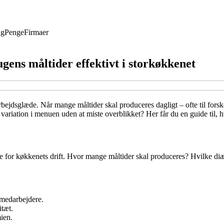
ng
Penge
Firmaer
gens måltider effektivt i storkøkkenet
og arbejdsglæde. Når mange måltider skal produceres dagligt – ofte til 
variation i menuen uden at miste overblikket? Her får du en guide til, 
e for køkkenets drift. Hvor mange måltider skal produceres? Hvilke diæt
r medarbejdere.
itæt.
ien.