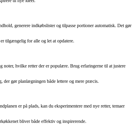
irere til nye ideer.
dhold, generere indkøbslister og tilpasse portioner automatisk. Det gør
r tilgængelig for alle og let at opdatere.
ter, hvilke retter der er populære. Brug erfaringerne til at justere
lag, der gør planlægningen både lettere og mere præcis.
rundplanen er på plads, kan du eksperimentere med nye retter, temaer
køkkenet bliver både effektiv og inspirerende.