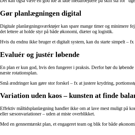
Det kan også være en god idé at lade medarbejdere på skift stå for “ugens
Gør planlægningen digital
Digitale planlægningsværktøjer kan spare mange timer og minimere fejl.
det lettere at holde styr på både økonomi, diæter og logistik.
Hvis du endnu ikke bruger et digitalt system, kan du starte simpelt – fx m
Evaluér og justér løbende
En plan er kun god, hvis den fungerer i praksis. Derfor bør du løbende 
næste rotationsplan.
Små ændringer kan gøre stor forskel – fx at justere krydring, portionsst
Variation uden kaos – kunsten at finde bal
Effektiv måltidsplanlægning handler ikke om at lave mest muligt på korte
eller sæsonvariationer – uden at miste overblikket.
Med en gennemtænkt plan, et engageret team og blik for både økonomi o