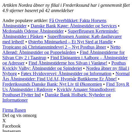
Artiklen Nordea åbner ny filial i Frederikssund har i gennemsnit fået
4.9
stjerner baseret på
42
anmeldelser
Andre populære artikler:
Få Overblikket: Fakta Horsens
Åbningstider
•
Danske Bank Køge: Åbningstider og Services
•
Mcdonalds Odense Åbningstider
•
SuperBrugsen Kerteminde:
Åbningstider i Påsken
•
SuperBrugsen Auning: Køb dagligvarer
med lethed!
•
Østerbo Minimarked – Et Nyt Sted at Handle
•
Tropicano på Christiansmindevej 2 – Nyt Posthus åbner
•
Netto
Allerød: Åbningstider og Poppelgården
•
Find Åbningstiderne for
Silvan City 2 i Taastrup
•
Find Elgiganten i Aalborg – Åbningstider
og Adresser
•
Find Åbningstiderne hos Silvan i Vanløse!
•
Posthus
Kvickly Valby: Åbningstider og Spinderiet
•
Nordea åbner ny filial i
Nyborg
•
Føtex Hvidovrevej: Åbningstider og Information
•
Normal
Års Åbningstider: Find Ud Af, Hvornår Butikkerne Er Åbne!
•
Frederikssunds Danske Bank: Nyt Liv til Økonomien
•
Find Toys R
Us Åbningstider i Rødovre
•
Kvickly Amager Strandlodsvej:
Posthuset Flytter Ind
•
Danske Bank Holbæk: Nyheder og
Informationer
F
irma
B
asen
Del og vis omsorg
X
Facebook
Instagram