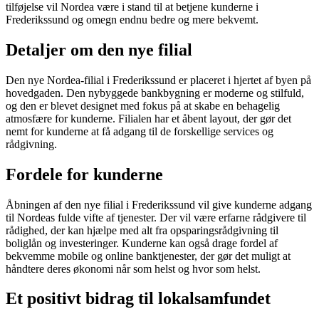
tilføjelse vil Nordea være i stand til at betjene kunderne i
Frederikssund og omegn endnu bedre og mere bekvemt.
Detaljer om den nye filial
Den nye Nordea-filial i Frederikssund er placeret i hjertet af byen på
hovedgaden. Den nybyggede bankbygning er moderne og stilfuld,
og den er blevet designet med fokus på at skabe en behagelig
atmosfære for kunderne. Filialen har et åbent layout, der gør det
nemt for kunderne at få adgang til de forskellige services og
rådgivning.
Fordele for kunderne
Åbningen af den nye filial i Frederikssund vil give kunderne adgang
til Nordeas fulde vifte af tjenester. Der vil være erfarne rådgivere til
rådighed, der kan hjælpe med alt fra opsparingsrådgivning til
boliglån og investeringer. Kunderne kan også drage fordel af
bekvemme mobile og online banktjenester, der gør det muligt at
håndtere deres økonomi når som helst og hvor som helst.
Et positivt bidrag til lokalsamfundet