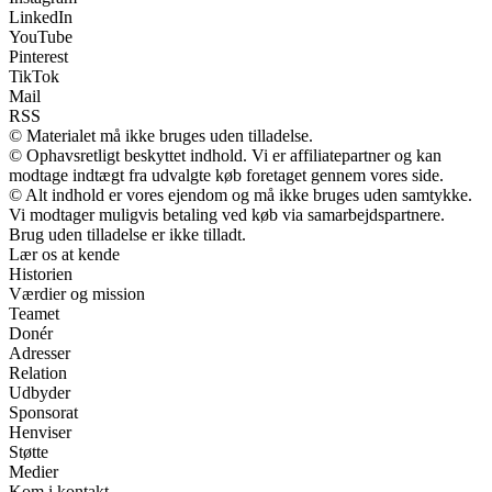
LinkedIn
YouTube
Pinterest
TikTok
Mail
RSS
© Materialet må ikke bruges uden tilladelse.
© Ophavsretligt beskyttet indhold. Vi er affiliatepartner og kan
modtage indtægt fra udvalgte køb foretaget gennem vores side.
© Alt indhold er vores ejendom og må ikke bruges uden samtykke.
Vi modtager muligvis betaling ved køb via samarbejdspartnere.
Brug uden tilladelse er ikke tilladt.
Lær os at kende
Historien
Værdier og mission
Teamet
Donér
Adresser
Relation
Udbyder
Sponsorat
Henviser
Støtte
Medier
Kom i kontakt