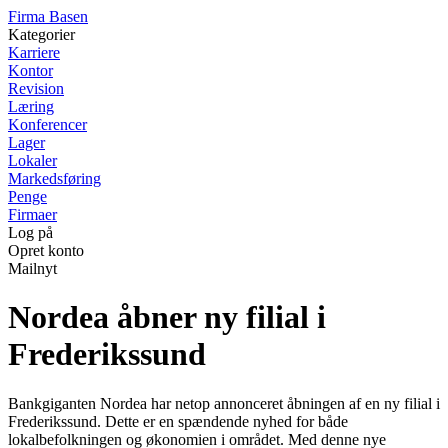
F
irma
B
asen
Kategorier
Karriere
Kontor
Revision
Læring
Konferencer
Lager
Lokaler
Markedsføring
Penge
Firmaer
Log på
Opret konto
Mailnyt
Nordea åbner ny filial i
Frederikssund
Bankgiganten Nordea har netop annonceret åbningen af en ny filial i
Frederikssund. Dette er en spændende nyhed for både
lokalbefolkningen og økonomien i området. Med denne nye