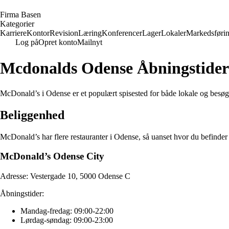
F
irma
B
asen
Kategorier
Karriere
Kontor
Revision
Læring
Konferencer
Lager
Lokaler
Markedsføri
Log på
Opret konto
Mailnyt
Mcdonalds Odense Åbningstider
McDonald’s i Odense er et populært spisested for både lokale og besøge
Beliggenhed
McDonald’s har flere restauranter i Odense, så uanset hvor du befinde
McDonald’s Odense City
Adresse: Vestergade 10, 5000 Odense C
Åbningstider:
Mandag-fredag: 09:00-22:00
Lørdag-søndag: 09:00-23:00