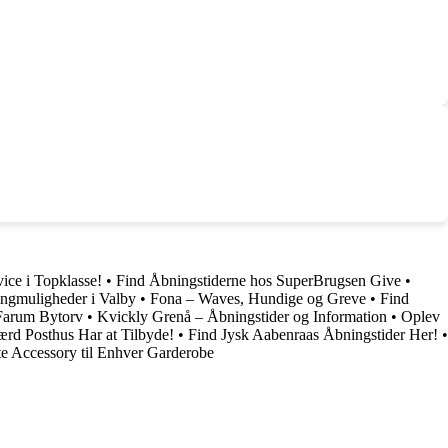
ice i Topklasse!
•
Find Åbningstiderne hos SuperBrugsen Give
•
ngmuligheder i Valby
•
Fona – Waves, Hundige og Greve
•
Find
Farum Bytorv
•
Kvickly Grenå – Åbningstider og Information
•
Oplev
rd Posthus Har at Tilbyde!
•
Find Jysk Aabenraas Åbningstider Her!
•
te Accessory til Enhver Garderobe