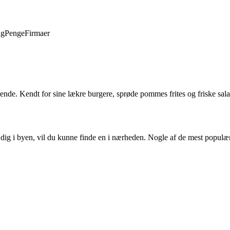
ng
Penge
Firmaer
nde. Kendt for sine lækre burgere, sprøde pommes frites og friske salat
r dig i byen, vil du kunne finde en i nærheden. Nogle af de mest popul