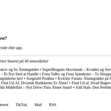
nse?
side eller app.
erner baseret på
40
anmeldelser
sskov og Se Åbningstider
•
SuperBrugsen Skovlunde – Kvalitet og Serv
– Et Nyt Sted at Handle
•
Fona Valby og Fona Spinderiet – To Shoppi
gstiderne her!
•
Sorgenfri Posthus
•
Kvickly Farum: Åbningstider på 
 Find Ud Af, Hvornår Butikkerne Er Åbne!
•
Find Ud af, Hvad Bagsvæ
ds Middelfart – Nyt Drive-Thru Åbner Snart!
•
Aldi Hals: Den Perfek
terest
TikTok
Mail
RSS