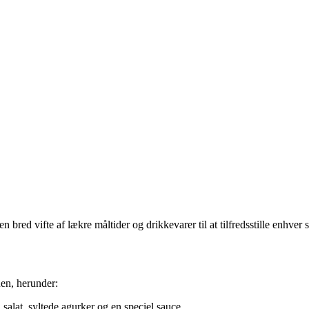
red vifte af lækre måltider og drikkevarer til at tilfredsstille enhver 
en, herunder:
salat, syltede agurker og en speciel sauce.