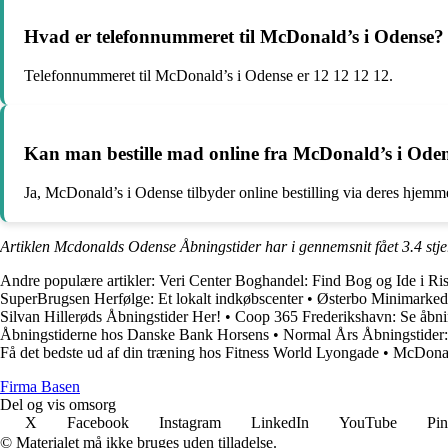
Hvad er telefonnummeret til McDonald’s i Odense?
Telefonnummeret til McDonald’s i Odense er 12 12 12 12.
Kan man bestille mad online fra McDonald’s i Ode
Ja, McDonald’s i Odense tilbyder online bestilling via deres hjemme
Artiklen Mcdonalds Odense Åbningstider har i gennemsnit fået
3.4
stj
Andre populære artikler:
Veri Center Boghandel: Find Bog og Ide i Ri
SuperBrugsen Herfølge: Et lokalt indkøbscenter
•
Østerbo Minimarked 
Silvan Hillerøds Åbningstider Her!
•
Coop 365 Frederikshavn: Se åbnin
Åbningstiderne hos Danske Bank Horsens
•
Normal Års Åbningstider:
Få det bedste ud af din træning hos Fitness World Lyongade
•
McDonal
F
irma
B
asen
Del og vis omsorg
X
Facebook
Instagram
LinkedIn
YouTube
Pin
© Materialet må ikke bruges uden tilladelse.