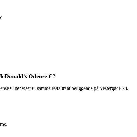
y.
 McDonald’s Odense C?
nse C henviser til samme restaurant beliggende på Vestergade 73.
rne.