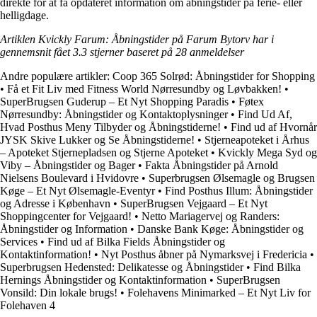
direkte for at få opdateret information om åbningstider på ferie- eller
helligdage.
Artiklen Kvickly Farum: Åbningstider på Farum Bytorv har i
gennemsnit fået
3.3
stjerner baseret på
28
anmeldelser
Andre populære artikler:
Coop 365 Solrød: Åbningstider for Shopping
•
Få et Fit Liv med Fitness World Nørresundby og Løvbakken!
•
SuperBrugsen Guderup – Et Nyt Shopping Paradis
•
Føtex
Nørresundby: Åbningstider og Kontaktoplysninger
•
Find Ud Af,
Hvad Posthus Meny Tilbyder og Åbningstiderne!
•
Find ud af Hvornår
JYSK Skive Lukker og Se Åbningstiderne!
•
Stjerneapoteket i Århus
– Apoteket Stjernepladsen og Stjerne Apoteket
•
Kvickly Mega Syd og
Viby – Åbningstider og Bager
•
Fakta Åbningstider på Arnold
Nielsens Boulevard i Hvidovre
•
Superbrugsen Ølsemagle og Brugsen
Køge – Et Nyt Ølsemagle-Eventyr
•
Find Posthus Illum: Åbningstider
og Adresse i København
•
SuperBrugsen Vejgaard – Et Nyt
Shoppingcenter for Vejgaard!
•
Netto Mariagervej og Randers:
Åbningstider og Information
•
Danske Bank Køge: Åbningstider og
Services
•
Find ud af Bilka Fields Åbningstider og
Kontaktinformation!
•
Nyt Posthus åbner på Nymarksvej i Fredericia
•
Superbrugsen Hedensted: Delikatesse og Åbningstider
•
Find Bilka
Hernings Åbningstider og Kontaktinformation
•
SuperBrugsen
Vonsild: Din lokale brugs!
•
Folehavens Minimarked – Et Nyt Liv for
Folehaven 4