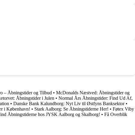
 – Åbningstider og Tilbud
•
McDonalds Næstved: Åbningstider og
etorvet: Åbningstider i Julen
•
Normal Års Åbningstider: Find Ud Af,
ation
•
Danske Bank Kalundborg: Nyt Liv til Østfyns Banksektor
•
er i København!
•
Stark Aalborg: Se Åbningstiderne Her!
•
Føtex Viby
ind Åbningstiderne hos JYSK Aalborg og Skalborg!
•
Få Overblik