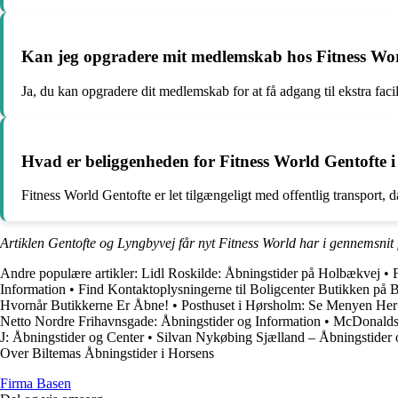
Kan jeg opgradere mit medlemskab hos Fitness Wor
Ja, du kan opgradere dit medlemskab for at få adgang til ekstra facili
Hvad er beliggenheden for Fitness World Gentofte i f
Fitness World Gentofte er let tilgængeligt med offentlig transport, da
Artiklen Gentofte og Lyngbyvej får nyt Fitness World har i gennemsnit
Andre populære artikler:
Lidl Roskilde: Åbningstider på Holbækvej
•
Information
•
Find Kontaktoplysningerne til Boligcenter Butikken på B
Hvornår Butikkerne Er Åbne!
•
Posthuset i Hørsholm: Se Menyen Her
Netto Nordre Frihavnsgade: Åbningstider og Information
•
McDonalds 
J: Åbningstider og Center
•
Silvan Nykøbing Sjælland – Åbningstider 
Over Biltemas Åbningstider i Horsens
F
irma
B
asen