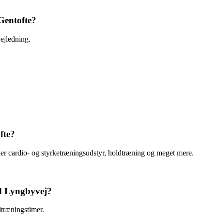
 Gentofte?
vejledning.
fte?
under cardio- og styrketræningsudstyr, holdtræning og meget mere.
ld Lyngbyvej?
dtræningstimer.