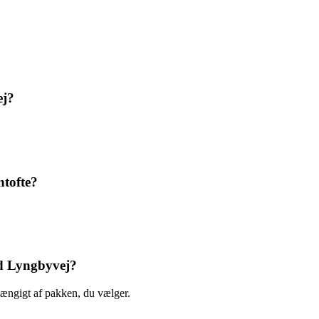
ej?
.
ntofte?
ld Lyngbyvej?
hængigt af pakken, du vælger.