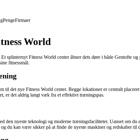
ng
Penge
Firmaer
itness World
r. Et splinternyt Fitness World center åbner dets døre i både Gentofte 
sine fitnessmål.
ræning
il det nye Fitness World center. Begge lokationer er centralt placeret o
 er det aldrig langt væk fra et effektivt træningspas.
d den nyeste teknologi og moderne træningsfaciliteter. Uanset om du er t
r, og du kan være sikker på at finde de nyeste maskiner og redskaber til 