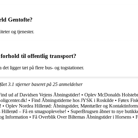
ld Gentofte?
teter og tjenester.
orhold til offentlig transport?
 det ligger tæt på flere bus- og togstationer.
 fået
3.1
stjerner baseret på
25
anmeldelser
Find ud af Davidsen Vejens Åbningstider!
•
Oplev McDonalds Holstebro
oligcenter.dk!
•
Find Åbningstiderne hos JYSK i Roskilde
•
Føtex Fisk
!
•
Oplev Nordea Hillerød: Åbningstider, Mønttæller og Kontaktinform
Hillerød – Få en smagsoplevelse!
•
SuperBrugsen åbner to nye butikk
og Information
•
Få Overblik Over Biltemas Åbningstider i Horsens
•
F