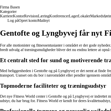
F
irma
B
asen
Kategorier
Karriere
Kontor
Revision
Læring
Konferencer
Lager
Lokaler
Markedsføri
Log på
Opret konto
Mailnyt
Gentofte og Lyngbyvej får nyt F
For alle motionister og fitnessentusiaster i området er der gode nyhede
bredt udvalg af træningsmuligheder bliver det nu endnu lettere at opnå 
Et centralt sted for sund og motiverende t
Med beliggenheden i Gentofte og på Lyngbyvej er det nemt at finde frem t
transport. Uanset om du bor i nærområdet eller pendler igennem området,
Topmoderne faciliteter og træningsudstyr
Det nye Fitness World center i Gentofte og på Lyngbyvej er indrettet me
udstyr, du har brug for. Fitness World er kendt for deres kvalitetsudsty