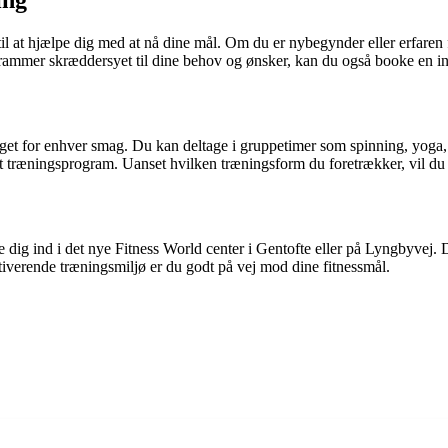
ing
il at hjælpe dig med at nå dine mål. Om du er nybegynder eller erfaren f
grammer skræddersyet til dine behov og ønsker, kan du også booke en in
 noget for enhver smag. Du kan deltage i gruppetimer som spinning, yog
igt træningsprogram. Uanset hvilken træningsform du foretrækker, vil du f
 melde dig ind i det nye Fitness World center i Gentofte eller på Lyngbyve
tiverende træningsmiljø er du godt på vej mod dine fitnessmål.