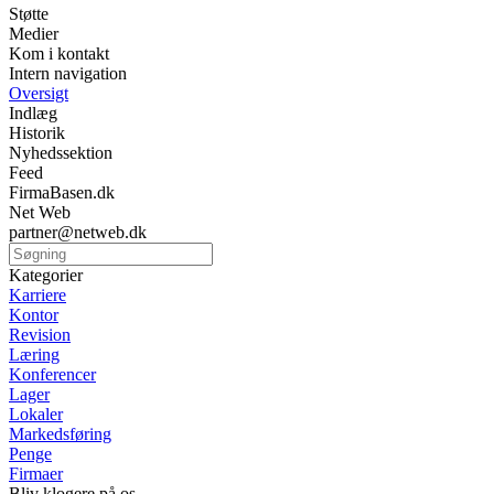
Støtte
Medier
Kom i kontakt
Intern navigation
Oversigt
Indlæg
Historik
Nyhedssektion
Feed
FirmaBasen.dk
Net Web
partner@netweb.dk
Kategorier
Karriere
Kontor
Revision
Læring
Konferencer
Lager
Lokaler
Markedsføring
Penge
Firmaer
Bliv klogere på os