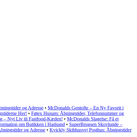
ningstider og Adresse
•
McDonalds Gentofte – En Ny Favorit i
gstiderne Her!
•
Føtex Husum: Åbningstider, Telefonnummer og
 – Nyt Liv til Fastfood-Kæden!
•
McDonalds Slagelse: Få et
formation om Butikken i Hadsund
•
SuperBrugsen Skovlunde –
ningstider og Adresse
•
Kvickly Skibhusvej Posthus: Åbningstider