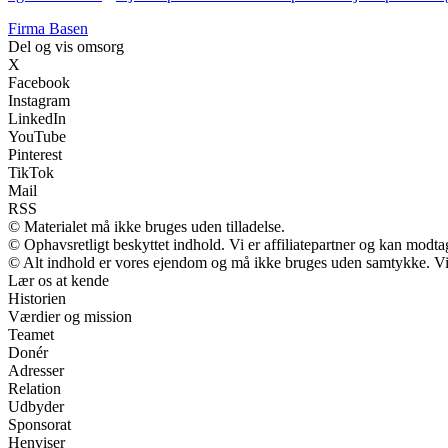
F
irma
B
asen
Del og vis omsorg
X
Facebook
Instagram
LinkedIn
YouTube
Pinterest
TikTok
Mail
RSS
© Materialet må ikke bruges uden tilladelse.
© Ophavsretligt beskyttet indhold. Vi er affiliatepartner og kan modt
© Alt indhold er vores ejendom og må ikke bruges uden samtykke. Vi m
Lær os at kende
Historien
Værdier og mission
Teamet
Donér
Adresser
Relation
Udbyder
Sponsorat
Henviser