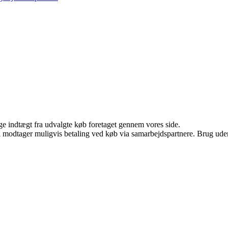
age indtægt fra udvalgte køb foretaget gennem vores side.
odtager muligvis betaling ved køb via samarbejdspartnere. Brug uden ti