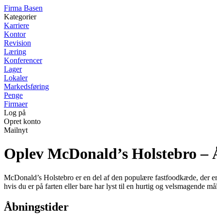
F
irma
B
asen
Kategorier
Karriere
Kontor
Revision
Læring
Konferencer
Lager
Lokaler
Markedsføring
Penge
Firmaer
Log på
Opret konto
Mailnyt
Oplev McDonald’s Holstebro – Å
McDonald’s Holstebro er en del af den populære fastfoodkæde, der er k
hvis du er på farten eller bare har lyst til en hurtig og velsmagende mål
Åbningstider