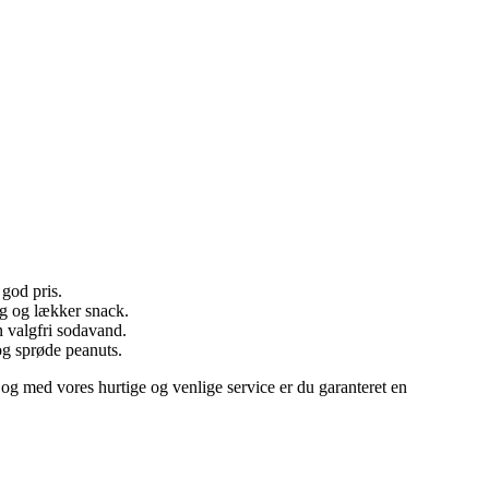
 god pris.
ig og lækker snack.
n valgfri sodavand.
g sprøde peanuts.
 og med vores hurtige og venlige service er du garanteret en