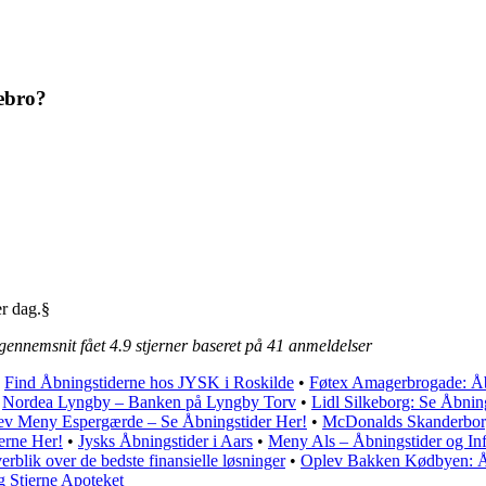
ebro?
r dag.§
 gennemsnit fået
4.9
stjerner baseret på
41
anmeldelser
•
Find Åbningstiderne hos JYSK i Roskilde
•
Føtex Amagerbrogade: Åb
•
Nordea Lyngby – Banken på Lyngby Torv
•
Lidl Silkeborg: Se Åbnin
ev Meny Espergærde – Se Åbningstider Her!
•
McDonalds Skanderborg
erne Her!
•
Jysks Åbningstider i Aars
•
Meny Als – Åbningstider og In
rblik over de bedste finansielle løsninger
•
Oplev Bakken Kødbyen: Åb
g Stjerne Apoteket