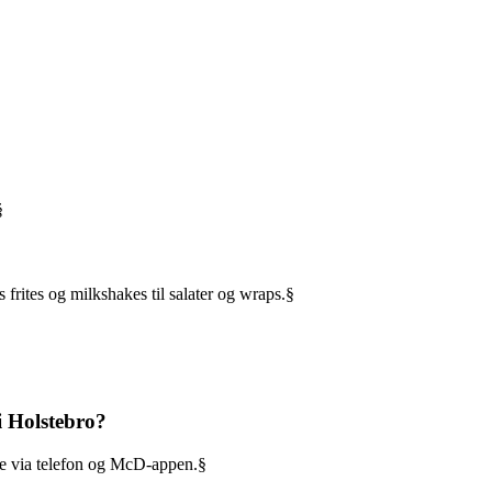
§
frites og milkshakes til salater og wraps.§
i Holstebro?
åde via telefon og McD-appen.§