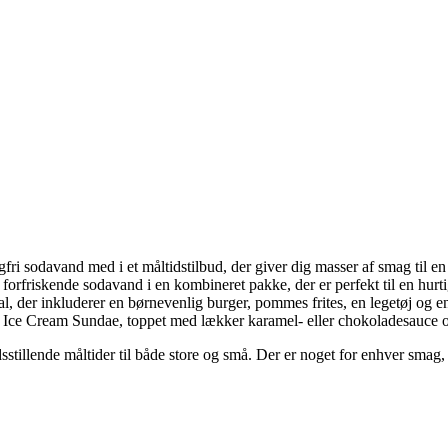
fri sodavand med i et måltidstilbud, der giver dig masser af smag til en
forfriskende sodavand i en kombineret pakke, der er perfekt til en hurt
 der inkluderer en børnevenlig burger, pommes frites, en legetøj og e
 Ice Cream Sundae, toppet med lækker karamel- eller chokoladesauce o
sstillende måltider til både store og små. Der er noget for enhver smag,