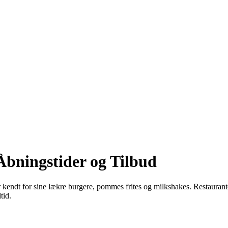
bningstider og Tilbud
endt for sine lækre burgere, pommes frites og milkshakes. Restauranten e
tid.