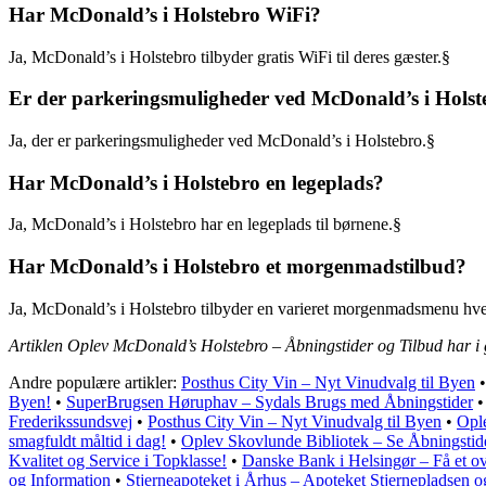
Har McDonald’s i Holstebro WiFi?
Ja, McDonald’s i Holstebro tilbyder gratis WiFi til deres gæster.§
Er der parkeringsmuligheder ved McDonald’s i Holst
Ja, der er parkeringsmuligheder ved McDonald’s i Holstebro.§
Har McDonald’s i Holstebro en legeplads?
Ja, McDonald’s i Holstebro har en legeplads til børnene.§
Har McDonald’s i Holstebro et morgenmadstilbud?
Ja, McDonald’s i Holstebro tilbyder en varieret morgenmadsmenu hve
Artiklen Oplev McDonald’s Holstebro – Åbningstider og Tilbud har i
Andre populære artikler:
Posthus City Vin – Nyt Vinudvalg til Byen
Byen!
•
SuperBrugsen Høruphav – Sydals Brugs med Åbningstider
Frederikssundsvej
•
Posthus City Vin – Nyt Vinudvalg til Byen
•
Opl
smagfuldt måltid i dag!
•
Oplev Skovlunde Bibliotek – Se Åbningstid
Kvalitet og Service i Topklasse!
•
Danske Bank i Helsingør – Få et ove
og Information
•
Stjerneapoteket i Århus – Apoteket Stjernepladsen o