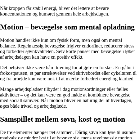
Når kroppen får stabil energi, bliver det lettere at bevare
koncentrationen og humøret gennem hele arbejdsdagen.
Motion – bevægelse som mental opladning
Motion handler ikke kun om fysisk form, men også om mental
balance. Regelmæssig bevægelse frigiver endorfiner, reducerer stress
og forbedrer søvnkvaliteten. Selv korte pauser med bevægelse i løbet
af arbejdsdagen kan have en positiv effekt.
Det behøver ikke være hård træning for at gøre en forskel. En gåtur i
frokostpausen, et par strækøvelser ved skrivebordet eller cykelturen til
og fra arbejde kan være nok til at mærke forbedret energi og klarhed.
Mange arbejdspladser tilbyder i dag motionsordninger eller fælles
aktiviteter – og det kan være en god måde at kombinere bevægelse
med socialt samvær. Når motion bliver en naturlig del af hverdagen,
øges både trivsel og arbejdsglæde.
Samspillet mellem søvn, kost og motion
De tre elementer hænger tæt sammen. Dårlig søvn kan føre til usunde
madvalg og mindre lyst til at bevæge sig, mens regelmæssig motion