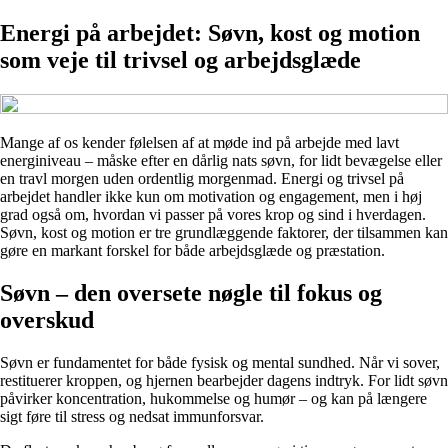
Energi på arbejdet: Søvn, kost og motion
som veje til trivsel og arbejdsglæde
Mange af os kender følelsen af at møde ind på arbejde med lavt
energiniveau – måske efter en dårlig nats søvn, for lidt bevægelse eller
en travl morgen uden ordentlig morgenmad. Energi og trivsel på
arbejdet handler ikke kun om motivation og engagement, men i høj
grad også om, hvordan vi passer på vores krop og sind i hverdagen.
Søvn, kost og motion er tre grundlæggende faktorer, der tilsammen kan
gøre en markant forskel for både arbejdsglæde og præstation.
Søvn – den oversete nøgle til fokus og
overskud
Søvn er fundamentet for både fysisk og mental sundhed. Når vi sover,
restituerer kroppen, og hjernen bearbejder dagens indtryk. For lidt søvn
påvirker koncentration, hukommelse og humør – og kan på længere
sigt føre til stress og nedsat immunforsvar.