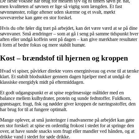
De fleste voksne har brug for mellem syv og ni timers søvn pr. nat,
men kvaliteten af søvnen er lige så vigtig som længden. Et fast
søvnmønster, rolige aftener uden skærme og et svalt, mørkt
soveværelse kan gøre en stor forskel.
Hvis du ofte føler dig træt på arbejdet, kan det være værd at se på dine
søvnvaner. Små ændringer – som at gå i seng på samme tidspunkt hver
aften eller undgå koffein sent på dagen – kan give mærkbare resultater
i form af bedre fokus og mere stabilt humør.
Kost – brændstof til hjernen og kroppen
Hvad vi spiser, påvirker direkte vores energiniveau og evne til at tænke
klart. Et stabilt blodsukker gennem dagen hjælper med at undgå de
klassiske energidyk midt på eftermiddagen.
Et godt udgangspunkt er at spise regelmæssige måltider med en
balance mellem kulhydrater, protein og sunde fedtstoffer. Fuldkorn,
grøntsager, frugt, fisk og nødder giver kroppen de næringsstoffer, den
har brug for til at fungere optimalt.
Mange oplever, at små justeringer i madvanerne på arbejdet kan gøre
en stor forskel: at spise en ordentlig frokost i stedet for at springe den
over, at have sunde snacks som frugt eller mandler ved hånden, og at
drikke vand i stedet for søde drikke.