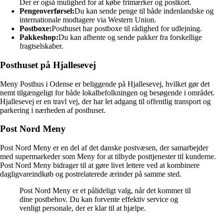
Der er også mulighed for at købe frimærker og postkort.
Pengeoverførsel:
Du kan sende penge til både indenlandske og
internationale modtagere via Western Union.
Postboxe:
Posthuset har postboxe til rådighed for udlejning.
Pakkeshop:
Du kan afhente og sende pakker fra forskellige
fragtselskaber.
Posthuset på Hjallesevej
Meny Posthus i Odense er beliggende på Hjallesevej, hvilket gør det
nemt tilgængeligt for både lokalbefolkningen og besøgende i området.
Hjallesevej er en travl vej, der har let adgang til offentlig transport og
parkering i nærheden af posthuset.
Post Nord Meny
Post Nord Meny er en del af det danske postvæsen, der samarbejder
med supermarkeder som Meny for at tilbyde posttjenester til kunderne.
Post Nord Meny bidrager til at gøre livet lettere ved at kombinere
dagligvareindkøb og postrelaterede ærinder på samme sted.
Post Nord Meny er et pålideligt valg, når det kommer til
dine postbehov. Du kan forvente effektiv service og
venligt personale, der er klar til at hjælpe.