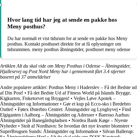
Hvor lang tid har jeg at sende en pakke hos
Meny posthus?
Du har normalt et vist tidsrum for at sende en pakke hos Meny
posthus. Kontakt posthuset direkte for at få oplysninger om
tidsrammen. meny posthus åbningstider, posthuset meny odense
Artiklen Alt du skal vide om Meny Posthus i Odense – Åbningstider,
Hjallesevej og Post Nord Meny har i gennemsnit fået
3.4
stjerner
baseret på
37
anmeldelser
Andre populære artikler:
Posthus Meny i Haderslev – Få det Bedste ud
af Din Post!
•
Få det Bedste Ud af Fitness World på Islands Brygge,
Kigkurren, Fisketorvet og Bryggen!
•
Vejles Løve Apotek –
Åbningstider og Informationer
•
Gør et kup på Ecco-sko i Bredebro
Outlet!
•
Føtex Østerbro Centret: Åbningstider og Lyngbyvej
•
Find
Elgiganten i Aalborg – Åbningstider og Adresser
•
Baresso Aarhus:
Åbningstider på Banegårdspladsen
•
Nordea Bank Køge – Nyeste
Nyheder
•
Stolt af Nordhavn: Se hvordan det nye kvarter blomstrer
•
SuperBrugsen Sunds: Åbningstider og Information
•
Silvan Ballerup:
Se Åbningstiderne Her!
•
Alt du skal vide om JYSK Næstved: