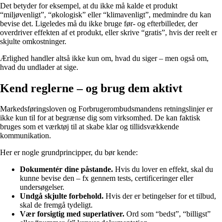
Det betyder for eksempel, at du ikke må kalde et produkt
“miljøvenligt”, “økologisk” eller “klimavenligt”, medmindre du kan
bevise det. Ligeledes må du ikke bruge før- og efterbilleder, der
overdriver effekten af et produkt, eller skrive “gratis”, hvis der reelt er
skjulte omkostninger.
Ærlighed handler altså ikke kun om, hvad du siger – men også om,
hvad du undlader at sige.
Kend reglerne – og brug dem aktivt
Markedsføringsloven og Forbrugerombudsmandens retningslinjer er
ikke kun til for at begrænse dig som virksomhed. De kan faktisk
bruges som et værktøj til at skabe klar og tillidsvækkende
kommunikation.
Her er nogle grundprincipper, du bør kende:
Dokumentér dine påstande.
Hvis du lover en effekt, skal du
kunne bevise den – fx gennem tests, certificeringer eller
undersøgelser.
Undgå skjulte forbehold.
Hvis der er betingelser for et tilbud,
skal de fremgå tydeligt.
Vær forsigtig med superlativer.
Ord som “bedst”, “billigst”