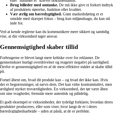
eller “nummer ét” kræver dokumentation.
Brug billeder med omtanke.
De må ikke give et forkert indtryk
af produktets størrelse, funktion eller kvalitet.
Vær ærlig om bæredygtighed.
Grøn markedsføring er et
område med skærpet fokus – brug kun miljøudsagn, du kan stå
inde for.
Ved at kende reglerne kan du kommunikere mere sikkert og samtidig
vise, at din virksomhed tager ansvar.
Gennemsigtighed skaber tillid
Forbrugerne er blevet langt mere kritiske over for reklamer. De
gennemskuer hurtigt overdrivelser og reagerer negativt på uærlighed.
Derfor er gennemsigtighed en af de mest effektive måder at skabe tillid
på.
Fortæl åbent om, hvad dit produkt kan – og hvad det ikke kan. Hvis
der er begrænsninger, så nævn dem. Det kan virke kontraintuitivt, men
ærlighed styrker troværdigheden. En virksomhed, der tør være åben
om sine svagheder, fremstår mere autentisk og pålidelig.
Et godt eksempel er virksomheder, der tydeligt forklarer, hvordan deres
produkter produceres, eller som viser, hvor langt de er i deres
bæredygtighedsarbejde – uden at påstå, at de er perfekte.