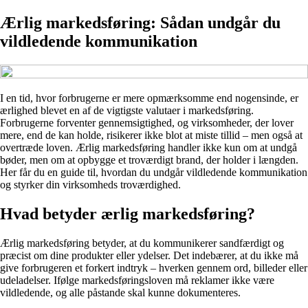
Ærlig markedsføring: Sådan undgår du
vildledende kommunikation
I en tid, hvor forbrugerne er mere opmærksomme end nogensinde, er
ærlighed blevet en af de vigtigste valutaer i markedsføring.
Forbrugerne forventer gennemsigtighed, og virksomheder, der lover
mere, end de kan holde, risikerer ikke blot at miste tillid – men også at
overtræde loven. Ærlig markedsføring handler ikke kun om at undgå
bøder, men om at opbygge et troværdigt brand, der holder i længden.
Her får du en guide til, hvordan du undgår vildledende kommunikation
og styrker din virksomheds troværdighed.
Hvad betyder ærlig markedsføring?
Ærlig markedsføring betyder, at du kommunikerer sandfærdigt og
præcist om dine produkter eller ydelser. Det indebærer, at du ikke må
give forbrugeren et forkert indtryk – hverken gennem ord, billeder eller
udeladelser. Ifølge markedsføringsloven må reklamer ikke være
vildledende, og alle påstande skal kunne dokumenteres.