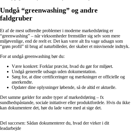
Undgå “greenwashing” og andre
faldgruber
Et af de mest udbredte problemer i moderne markedsføring er
“greenwashing” – når virksomheder fremstiller sig selv som mere
miljøvenlige, end de reelt er. Det kan være alt fra vage udsagn som
“grøn profil” til brug af naturbilleder, der skaber et misvisende indtryk.
For at undgå greenwashing bør du:
Være konkret: Forklar præcist, hvad du gør for miljøet.
Undgå generelle udsagn uden dokumentation.
Sørg for, at dine certificeringer og mærkninger er officielle og
anerkendte.
Opdater dine oplysninger løbende, så de altid er aktuelle.
Det samme gælder for andre typer af markedsføring – fx
sundhedspåstande, sociale initiativer eller produktfordele. Hvis du ikke
kan dokumentere det, bør du lade være med at sige det.
Del succesen: Sådan dokumenterer du, hvad der virker i dit
leadarbejde