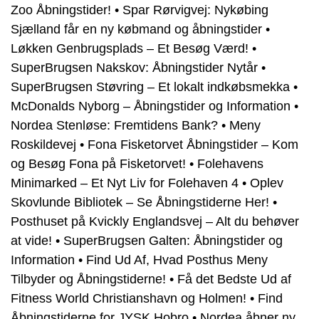
Zoo Åbningstider!
•
Spar Rørvigvej: Nykøbing
Sjælland får en ny købmand og åbningstider
•
Løkken Genbrugsplads – Et Besøg Værd!
•
SuperBrugsen Nakskov: Åbningstider Nytår
•
SuperBrugsen Støvring – Et lokalt indkøbsmekka
•
McDonalds Nyborg – Åbningstider og Information
•
Nordea Stenløse: Fremtidens Bank?
•
Meny
Roskildevej
•
Fona Fisketorvet Åbningstider – Kom
og Besøg Fona på Fisketorvet!
•
Folehavens
Minimarked – Et Nyt Liv for Folehaven 4
•
Oplev
Skovlunde Bibliotek – Se Åbningstiderne Her!
•
Posthuset på Kvickly Englandsvej – Alt du behøver
at vide!
•
SuperBrugsen Galten: Åbningstider og
Information
•
Find Ud Af, Hvad Posthus Meny
Tilbyder og Åbningstiderne!
•
Få det Bedste Ud af
Fitness World Christianshavn og Holmen!
•
Find
Åbningstiderne for JYSK Hobro
•
Nordea åbner ny