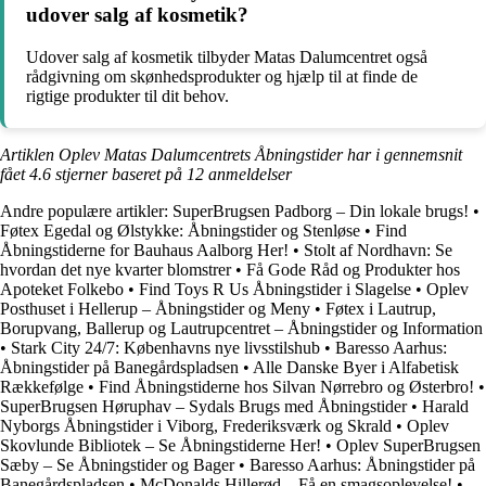
udover salg af kosmetik?
Udover salg af kosmetik tilbyder Matas Dalumcentret også
rådgivning om skønhedsprodukter og hjælp til at finde de
rigtige produkter til dit behov.
Artiklen Oplev Matas Dalumcentrets Åbningstider har i gennemsnit
fået
4.6
stjerner baseret på
12
anmeldelser
Andre populære artikler:
SuperBrugsen Padborg – Din lokale brugs!
•
Føtex Egedal og Ølstykke: Åbningstider og Stenløse
•
Find
Åbningstiderne for Bauhaus Aalborg Her!
•
Stolt af Nordhavn: Se
hvordan det nye kvarter blomstrer
•
Få Gode Råd og Produkter hos
Apoteket Folkebo
•
Find Toys R Us Åbningstider i Slagelse
•
Oplev
Posthuset i Hellerup – Åbningstider og Meny
•
Føtex i Lautrup,
Borupvang, Ballerup og Lautrupcentret – Åbningstider og Information
•
Stark City 24/7: Københavns nye livsstilshub
•
Baresso Aarhus:
Åbningstider på Banegårdspladsen
•
Alle Danske Byer i Alfabetisk
Rækkefølge
•
Find Åbningstiderne hos Silvan Nørrebro og Østerbro!
•
SuperBrugsen Høruphav – Sydals Brugs med Åbningstider
•
Harald
Nyborgs Åbningstider i Viborg, Frederiksværk og Skrald
•
Oplev
Skovlunde Bibliotek – Se Åbningstiderne Her!
•
Oplev SuperBrugsen
Sæby – Se Åbningstider og Bager
•
Baresso Aarhus: Åbningstider på
Banegårdspladsen
•
McDonalds Hillerød – Få en smagsoplevelse!
•