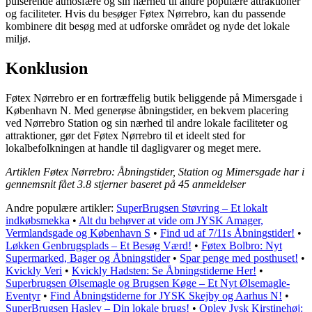
pulserende atmosfære og sin nærhed til andre populære attraktioner
og faciliteter. Hvis du besøger Føtex Nørrebro, kan du passende
kombinere dit besøg med at udforske området og nyde det lokale
miljø.
Konklusion
Føtex Nørrebro er en fortræffelig butik beliggende på Mimersgade i
København N. Med generøse åbningstider, en bekvem placering
ved Nørrebro Station og sin nærhed til andre lokale faciliteter og
attraktioner, gør det Føtex Nørrebro til et ideelt sted for
lokalbefolkningen at handle til dagligvarer og meget mere.
Artiklen Føtex Nørrebro: Åbningstider, Station og Mimersgade har i
gennemsnit fået
3.8
stjerner baseret på
45
anmeldelser
Andre populære artikler:
SuperBrugsen Støvring – Et lokalt
indkøbsmekka
•
Alt du behøver at vide om JYSK Amager,
Vermlandsgade og København S
•
Find ud af 7/11s Åbningstider!
•
Løkken Genbrugsplads – Et Besøg Værd!
•
Føtex Bolbro: Nyt
Supermarked, Bager og Åbningstider
•
Spar penge med posthuset!
•
Kvickly Veri
•
Kvickly Hadsten: Se Åbningstiderne Her!
•
Superbrugsen Ølsemagle og Brugsen Køge – Et Nyt Ølsemagle-
Eventyr
•
Find Åbningstiderne for JYSK Skejby og Aarhus N!
•
SuperBrugsen Haslev – Din lokale brugs!
•
Oplev Jysk Kirstinehøj: