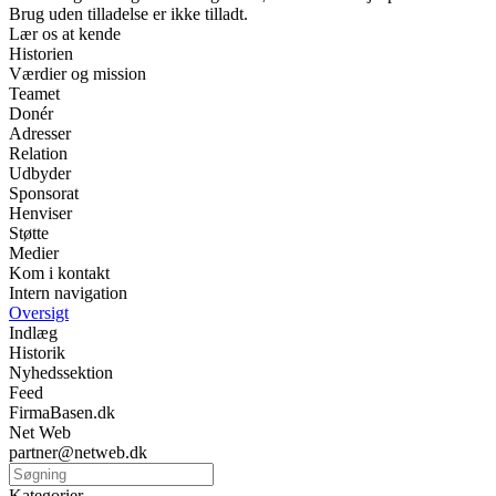
Brug uden tilladelse er ikke tilladt.
Lær os at kende
Historien
Værdier og mission
Teamet
Donér
Adresser
Relation
Udbyder
Sponsorat
Henviser
Støtte
Medier
Kom i kontakt
Intern navigation
Oversigt
Indlæg
Historik
Nyhedssektion
Feed
FirmaBasen.dk
Net Web
partner@netweb.dk
Kategorier