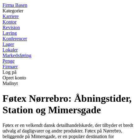
F
irma
B
asen
Kategorier
Karriere
Kontor
Revision
Læring
Konferencer
Lager
Lokaler
Markedsføring
Penge
Firmaer
Log på
Opret konto
Mailnyt
Føtex Nørrebro: Åbningstider,
Station og Mimersgade
Føtex er en velkendt dansk detailhandelskæde, der tilbyder et bredt
udvalg af dagligvarer og andre produkter. Føtex på Nørrebro,
beliggende på Mimersgade, er en populær destination for