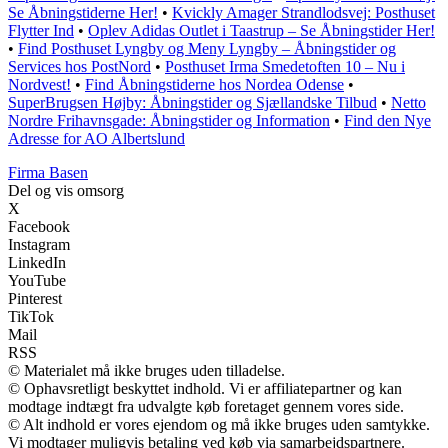
Se Åbningstiderne Her!
•
Kvickly Amager Strandlodsvej: Posthuset
Flytter Ind
•
Oplev Adidas Outlet i Taastrup – Se Åbningstider Her!
•
Find Posthuset Lyngby og Meny Lyngby – Åbningstider og
Services hos PostNord
•
Posthuset Irma Smedetoften 10 – Nu i
Nordvest!
•
Find Åbningstiderne hos Nordea Odense
•
SuperBrugsen Højby: Åbningstider og Sjællandske Tilbud
•
Netto
Nordre Frihavnsgade: Åbningstider og Information
•
Find den Nye
Adresse for AO Albertslund
F
irma
B
asen
Del og vis omsorg
X
Facebook
Instagram
LinkedIn
YouTube
Pinterest
TikTok
Mail
RSS
© Materialet må ikke bruges uden tilladelse.
© Ophavsretligt beskyttet indhold. Vi er affiliatepartner og kan
modtage indtægt fra udvalgte køb foretaget gennem vores side.
© Alt indhold er vores ejendom og må ikke bruges uden samtykke.
Vi modtager muligvis betaling ved køb via samarbejdspartnere.