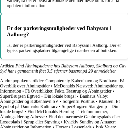
variere, så det er bedst at kontakte den nærmeste butik for at få
opdateret information.
Er der parkeringsmuligheder ved Babysam i
Aalborg?
Ja, der er parkeringsmuligheder ved Babysam i Aalborg. Der er
typisk parkeringspladser tilgængelige i nærheden af butikken.
Artiklen Find Åbningstiderne hos Babysam Aalborg, Skalborg og City
Syd har i gennemsnit fået
3.5
stjerner baseret på
29
anmeldelser
Andre populære artikler:
Computercity København og Nordhavn: Få
Overblik over Åbningstider
•
McDonalds Næstved: Åbningstider og
Information
•
Få Overblikket: Fakta Taastrup og Åbningstider
•
SuperBrugsen Egtved – Din lokale brugs!
•
Bauhaus Valby:
Åbningstider og København SV
•
Sorgenfri Posthus
•
Klausen: Et
Symbol på Danmarks Kulturarv
•
SuperBrugsen Slangerup – Din
lokale brugs!
•
Find McDonalds Herning – Telefonnummer,
Åbningstider og Adresse
•
Find den nærmeste Genbrugsplads eller
Losseplads i Sørup eller Støvring
•
Kvickly Sundby og Amager:
Åbningstider og Information
•
Horsens Losseplads
•
Jysk Vejen: