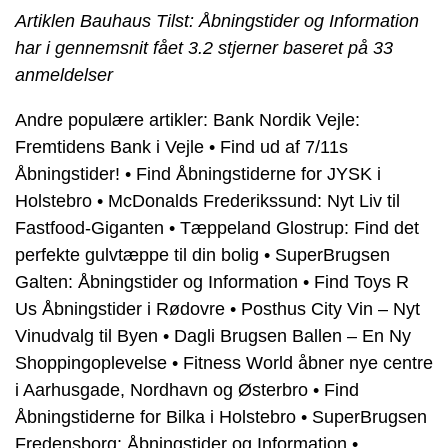
Artiklen Bauhaus Tilst: Åbningstider og Information
har i gennemsnit fået
3.2
stjerner baseret på
33
anmeldelser
Andre populære artikler:
Bank Nordik Vejle:
Fremtidens Bank i Vejle
•
Find ud af 7/11s
Åbningstider!
•
Find Åbningstiderne for JYSK i
Holstebro
•
McDonalds Frederikssund: Nyt Liv til
Fastfood-Giganten
•
Tæppeland Glostrup: Find det
perfekte gulvtæppe til din bolig
•
SuperBrugsen
Galten: Åbningstider og Information
•
Find Toys R
Us Åbningstider i Rødovre
•
Posthus City Vin – Nyt
Vinudvalg til Byen
•
Dagli Brugsen Ballen – En Ny
Shoppingoplevelse
•
Fitness World åbner nye centre
i Aarhusgade, Nordhavn og Østerbro
•
Find
Åbningstiderne for Bilka i Holstebro
•
SuperBrugsen
Fredensborg: Åbningstider og Information
•